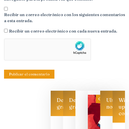
Recibir un correo electrónico con los siguientes comentarios
a esta entrada.
Recibir un correo electrónico con cada nueva entrada.
Categoría
Descarga
Descarga
Ultimas
Win
gratis
gratis
noticias
up
con
Las 7
bodegas