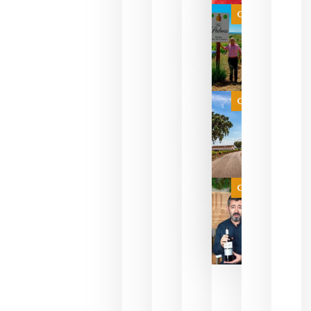
que ya
Categoría
pueden
descorcha
sus vinos
para
celebrar
que su
selección
es
Categoría
campeona
del mundo
sin
necesidad
de espera
a que se
juegue la
Categoría
final
julio 16,
2026
La FEV
critica la
reducción
de las
ayudas a
la
promoción