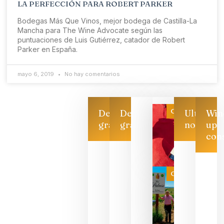
LA PERFECCIÓN PARA ROBERT PARKER
Bodegas Más Que Vinos, mejor bodega de Castilla-La
Mancha para The Wine Advocate según las
puntuaciones de Luis Gutiérrez, catador de Robert
Parker en España.
mayo 6, 2019
No hay comentarios
Categoría
Descarga
Descarga
Ultimas
Win
gratis
gratis
noticias
up
con
Las 7
bodegas
que ya
Categoría
pueden
descorcha
sus vinos
para
celebrar
que su