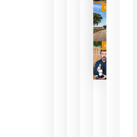
selección
es
Categoría
campeona
del mundo
sin
necesidad
de espera
a que se
juegue la
Categoría
final
julio 16,
2026
La FEV
critica la
reducción
de las
ayudas a
la
promoción
del vino y
alerta del
impacto
para las
bodegas
españolas
julio 13,