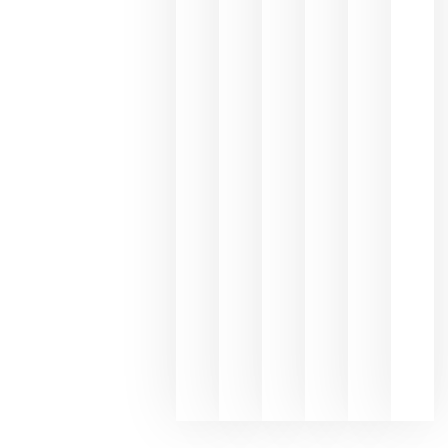
une Ribera
del Duero
y
Valdeorras
en una
exposició
fotográfic
dedicada
al godello
junio 24,
2026
La apuest
de
Bodegas
Hispano
Suizas por
el magnu
que desafí
al
Champagn
junio 24,
2026