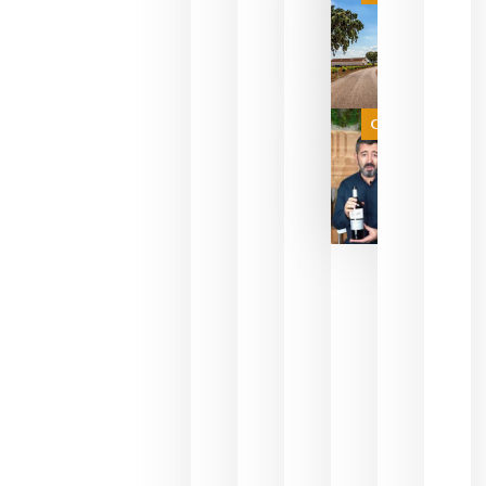
campeona
del mundo
sin
necesidad
de espera
a que se
juegue la
Categoría
final
julio 16,
2026
La FEV
critica la
reducción
de las
ayudas a
la
promoción
del vino y
alerta del
impacto
para las
bodegas
españolas
julio 13,
2026