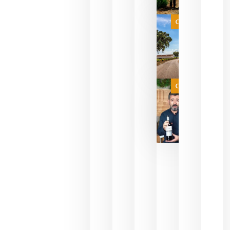
que su
selección
es
Categoría
campeona
del mundo
sin
necesidad
de espera
a que se
juegue la
Categoría
final
julio 16,
2026
La FEV
critica la
reducción
de las
ayudas a
la
promoción
del vino y
alerta del
impacto
para las
bodegas
españolas