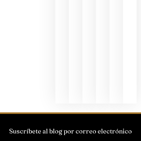
exposició
fotográfic
dedicada
al godello
junio 24,
2026
La apuest
de
Bodegas
Hispano
Suizas por
el magnu
que desafí
al
Champagn
junio 24,
2026
Suscríbete al blog por correo electrónico