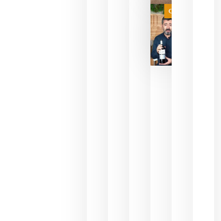
juegue la
Categoría
final
julio 16,
2026
La FEV
critica la
reducción
de las
ayudas a
la
promoción
del vino y
alerta del
impacto
para las
bodegas
españolas
julio 13,
2026
HIP 2027
reunirá en
Madrid al
sector
Horeca
para defini