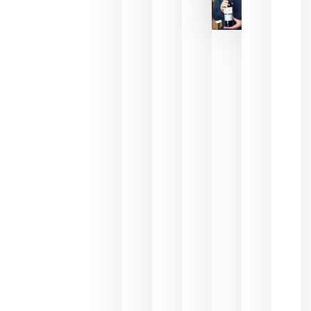
La FEV
critica la
reducción
de las
ayudas a
la
promoción
del vino y
alerta del
impacto
para las
bodegas
españolas
julio 13,
2026
HIP 2027
reunirá en
Madrid al
sector
Horeca
para defini
las
prioridade
de la
hostelería
del futuro