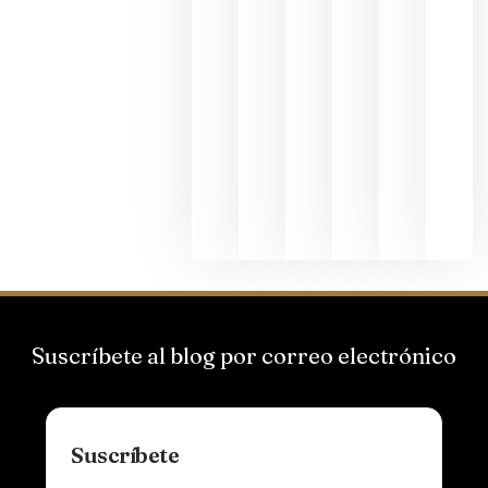
La apuest
de
Bodegas
Hispano
Suizas por
el magnu
que desafí
al
Champagn
junio 24,
2026
Suscríbete al blog por correo electrónico
Suscríbete