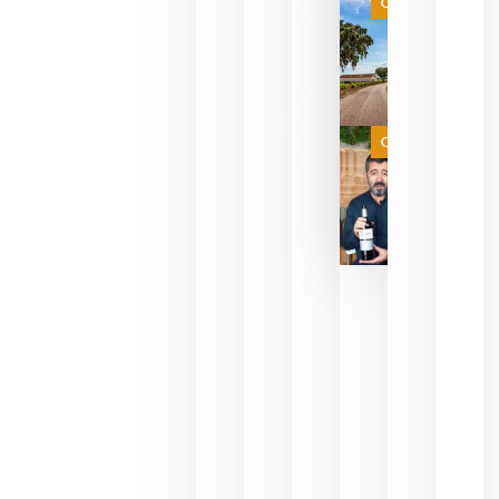
es
Categoría
campeona
del mundo
sin
necesidad
de espera
a que se
juegue la
Categoría
final
julio 16,
2026
La FEV
critica la
reducción
de las
ayudas a
la
promoción
del vino y
alerta del
impacto
para las
bodegas
españolas
julio 13,
2026