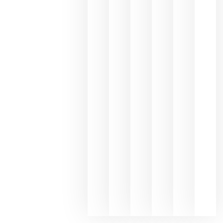
Capellane
une Ribera
del Duero
y
Valdeorras
en una
exposició
fotográfic
dedicada
al godello
junio 24,
2026
La apuest
de
Bodegas
Hispano
Suizas por
el magnu
que desafí
al
Champagn
junio 24,
2026