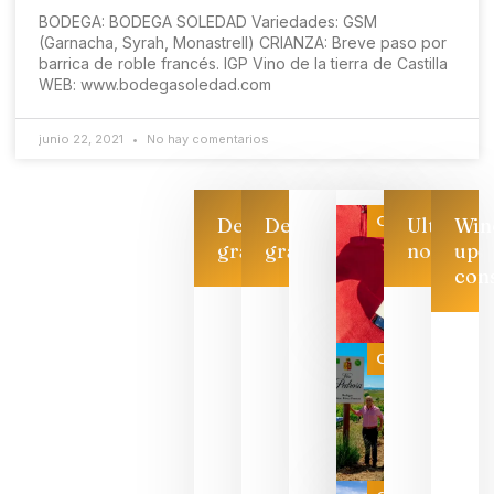
BODEGA: BODEGA SOLEDAD Variedades: GSM
(Garnacha, Syrah, Monastrell) CRIANZA: Breve paso por
barrica de roble francés. IGP Vino de la tierra de Castilla
WEB: www.bodegasoledad.com
junio 22, 2021
No hay comentarios
Categoría
Descarga
Descarga
Ultimas
Win
gratis
gratis
noticias
up
con
Las 7
bodegas
que ya
Categoría
pueden
descorcha
sus vinos
para
celebrar
que su
selección