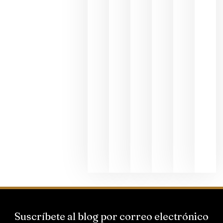
en una
exposició
fotográfic
dedicada
al godello
junio 24,
2026
La apuest
de
Bodegas
Hispano
Suizas por
el magnu
que desafí
al
Champagn
junio 24,
2026
Suscríbete al blog por correo electrónico