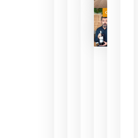
a que se
juegue la
Categoría
final
julio 16,
2026
La FEV
critica la
reducción
de las
ayudas a
la
promoción
del vino y
alerta del
impacto
para las
bodegas
españolas
julio 13,
2026
HIP 2027
reunirá en
Madrid al
sector
Horeca