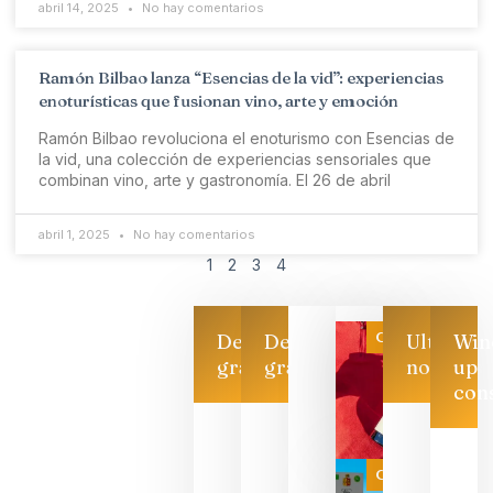
abril 14, 2025
No hay comentarios
Ramón Bilbao lanza “Esencias de la vid”: experiencias
enoturísticas que fusionan vino, arte y emoción
Ramón Bilbao revoluciona el enoturismo con Esencias de
la vid, una colección de experiencias sensoriales que
combinan vino, arte y gastronomía. El 26 de abril
abril 1, 2025
No hay comentarios
1
2
3
4
Categoría
Descarga
Descarga
Ultimas
Win
gratis
gratis
noticias
up
con
Las 7
bodegas
que ya
Categoría
pueden