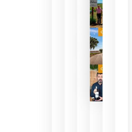
descorcha
sus vinos
para
celebrar
que su
selección
es
Categoría
campeona
del mundo
sin
necesidad
de espera
a que se
juegue la
Categoría
final
julio 16,
2026
La FEV
critica la
reducción
de las
ayudas a
la
promoción
del vino y
alerta del