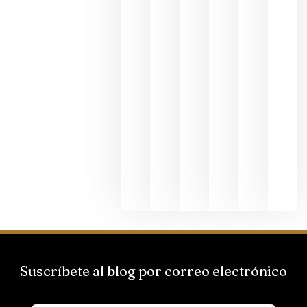
dedicada
al godello
junio 24,
2026
La apuest
de
Bodegas
Hispano
Suizas por
el magnu
que desafí
al
Champagn
junio 24,
2026
Suscríbete al blog por correo electrónico