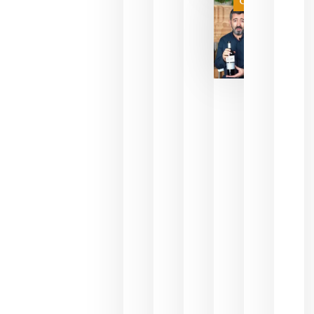
Categoría
final
julio 16,
2026
La FEV
critica la
reducción
de las
ayudas a
la
promoción
del vino y
alerta del
impacto
para las
bodegas
españolas
julio 13,
2026
HIP 2027
reunirá en
Madrid al
sector
Horeca
para defini
las