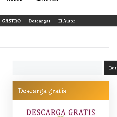
GASTRO
Descargas
El Autor
Bus
Descarga gratis