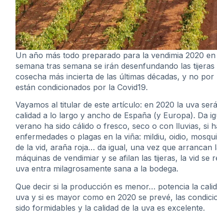
Un año más todo preparado para la vendimia 2020 en e
semana tras semana se irán desenfundando las tijeras
cosecha más incierta de las últimas décadas, y no por 
están condicionados por la Covid19.
Vayamos al titular de este artículo: en 2020 la uva ser
calidad a lo largo y ancho de España (y Europa). Da igu
verano ha sido cálido o fresco, seco o con lluvias, si 
enfermedades o plagas en la viña: mildiu, oidio, mosqu
de la vid, araña roja… da igual, una vez que arrancan 
máquinas de vendimiar y se afilan las tijeras, la vid se r
uva entra milagrosamente sana a la bodega.
Que decir si la producción es menor… potencia la calid
uva y si es mayor como en 2020 se prevé, las condici
sido formidables y la calidad de la uva es excelente.