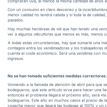
comprarán uva, al menos la misma cantidad de años an
Con un consumo en claro descenso y la incertidumbre
menor calidad no tendrá cabida y sí toda la de calida
pasados.
Hay muchas hectáreas de vid que han tenido una vend
ver a algunos viticultores que menos es más, menos c
A todas estas circunstancias, hay que sumarle una más,
contagios entre los vendimiadores y los trabajadores 
cuenta el coste económico. Será una vendimia con mu
ingresos.
No se han tomado suficientes medidas correctoras p
Volviendo a la llamada de atención de abril para que s
bodegueros, que este artículo sirva para hacer una 
entonces el problema llegará el próximo año, será «la p
bodegueros. Este año en muchos casos el precio de la
cosecha mayor que dejará las bodegas al 100% y un 