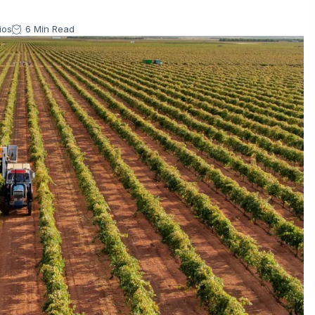
ios
6 Min Read