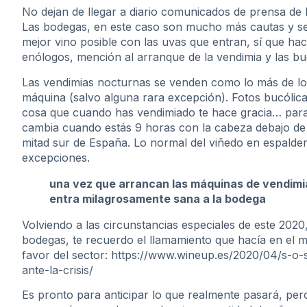
No dejan de llegar a diario comunicados de prensa de 
Las bodegas, en este caso son mucho más cautas y se 
mejor vino posible con las uvas que entran, sí que ha
enólogos, mención al arranque de la vendimia y las b
Las vendimias nocturnas se venden como lo más de lo
máquina (salvo alguna rara excepción). Fotos bucólic
cosa que cuando has vendimiado te hace gracia… para l
cambia cuando estás 9 horas con la cabeza debajo de 
mitad sur de España. Lo normal del viñedo en espald
excepciones.
una vez que arrancan las máquinas de vendimiar y
entra milagrosamente sana a la bodega
Volviendo a las circunstancias especiales de este 2020,
bodegas, te recuerdo el llamamiento que hacía en el m
favor del sector:
https://www.wineup.es/2020/04/s-o-s
ante-la-crisis/
Es pronto para anticipar lo que realmente pasará, pe