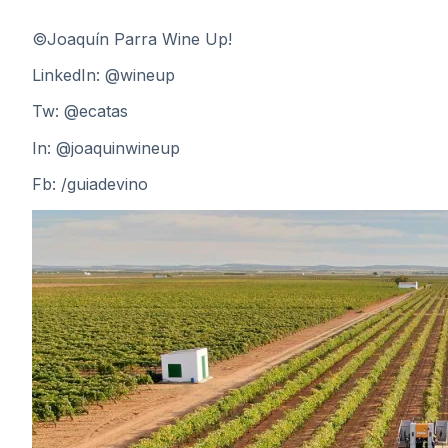
©Joaquín Parra Wine Up!
LinkedIn:
@wineup
Tw:
@ecatas
In:
@joaquinwineup
Fb:
/guiadevino