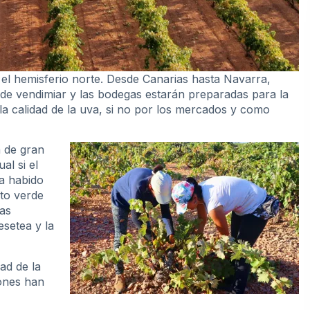
l hemisferio norte. Desde Canarias hasta Navarra,
 de vendimiar y las bodegas estarán preparadas para la
la calidad de la uva, si no por los mercados y como
á de gran
al si el
ha habido
ito verde
las
esetea y la
ad de la
ones han