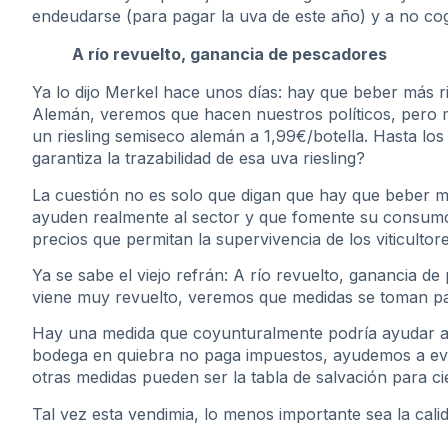
endeudarse (para pagar la uva de este año) y a no cog
A río revuelto, ganancia de pescadores
Ya lo dijo Merkel hace unos días: hay que beber más r
Alemán, veremos que hacen nuestros políticos, pero me
un riesling semiseco alemán a 1,99€/botella. Hasta lo
garantiza la trazabilidad de esa uva riesling?
La cuestión no es solo que digan que hay que beber m
ayuden realmente al sector y que fomente su consum
precios que permitan la supervivencia de los viticulto
Ya se sabe el viejo refrán: A río revuelto, ganancia de
viene muy revuelto, veremos que medidas se toman par
Hay una medida que coyunturalmente podría ayudar al 
bodega en quiebra no paga impuestos, ayudemos a evit
otras medidas pueden ser la tabla de salvación para cie
Tal vez esta vendimia, lo menos importante sea la cali