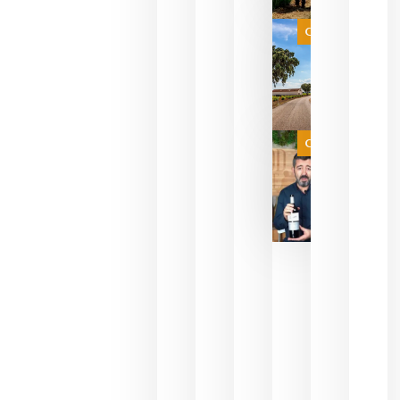
que su
selección
es
Categoría
campeona
del mundo
sin
necesidad
de espera
a que se
juegue la
Categoría
final
julio 16,
2026
La FEV
critica la
reducción
de las
ayudas a
la
promoción
del vino y
alerta del
impacto
para las
bodegas
españolas
julio 13,