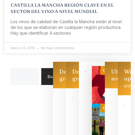
CASTILLA LA MANCHA REGIÓN CLAVE EN EL
SECTOR DEL VINO A NIVEL MUNDIAL
Los vinos de calidad de Castilla la Mancha están al nivel
de los que se elaboran en cualquier región productora.
Hay que identificar 4 sectores
marzo 27, 2015
No hay comentarios
Categoría
Descarga
Descarga
Ultimas
Win
Buscar
gratis
gratis
noticias
up
con
Las 7
bodegas
que ya
Categoría
pueden
descorcha
sus vinos
para
celebrar