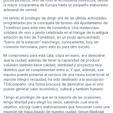
pocos pioneros, sino de todo el ecosistema vitivinícola, desde
la mayor cooperativa de Europa hasta un pequeño elaborador
artesanal de vermut.
He tenido el privilegio de dirigir una de las últimas actividades
programadas por la
concejalía de turismo del Ayuntamiento de
Tomelloso
para este mes de noviembre. Una masterclass
solidaria de vino y jamón celebrada en el Hangar de la antigua
estación de tren de Tomelloso, en un podo aprovechado
“barrio de la estación” manchego, curiosamente, hoy, sin
conexión ferroviaria, pero esto es para otro escrito.
Mi compromiso para esta cata, copa en mano, era demostrar
que la ciudad, además de tener la capacidad de producir
volumen, también tiene calidad, identidad y proyectos muy
distintos que se complementan entre sí. Y que, además, ese
impulso puede ponerse al servicio de una causa social local: el
importe íntegro recaudad, ha sido destinado a la asociación
TEAcompaño. Una forma preciosa de demostrar que el vino
puede generar valor económico, cultural y también humano.
Tengo el privilegio de que en la mayoría de las ocasiones,
tengo libertad para elegir los vinos, sabiendo cual era mi
objetivo, escogí cuatro elaboraciones que funcionan como una
especie de mapa líquido de nuestra ciudad: Verum Madrigal