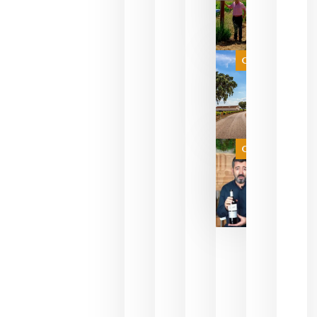
sus vinos
para
celebrar
que su
selección
es
Categoría
campeona
del mundo
sin
necesidad
de espera
a que se
juegue la
Categoría
final
julio 16,
2026
La FEV
critica la
reducción
de las
ayudas a
la
promoción
del vino y
alerta del
impacto
para las