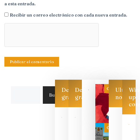
a esta entrada.
Recibir un correo electrónico con cada nueva entrada.
Categoría
Descarga
Descarga
Ultimas
Win
Buscar
gratis
gratis
noticias
up
con
Las 7
bodegas
que ya
Categoría
pueden
descorcha