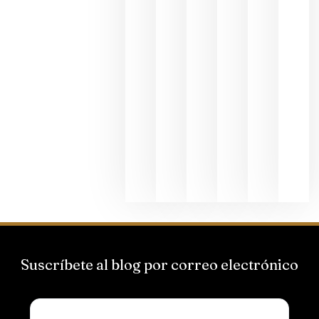
al godello
junio 24,
2026
La apuest
de
Bodegas
Hispano
Suizas por
el magnu
que desafí
al
Champagn
junio 24,
2026
Suscríbete al blog por correo electrónico