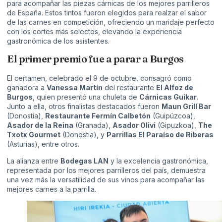
para acompañar las piezas cárnicas de los mejores parrilleros
de España. Estos tintos fueron elegidos para realzar el sabor
de las carnes en competición, ofreciendo un maridaje perfecto
con los cortes más selectos, elevando la experiencia
gastronómica de los asistentes.
El primer premio fue a parar a Burgos
El certamen, celebrado el 9 de octubre, consagró como
ganadora a
Vanessa Martín
del restaurante
El Alfoz de
Burgos
, quien presentó una chuleta de
Cárnicas Guikar
.
Junto a ella, otros finalistas destacados fueron
Maun Grill Bar
(Donostia),
Restaurante Fermín Calbetón
(Guipúzcoa),
Asador de la Reina
(Granada),
Asador Olivi
(Gipuzkoa),
The
Txotx Gourmet
(Donostia), y
Parrillas El Paraíso de Riberas
(Asturias), entre otros.
La alianza entre
Bodegas LAN
y la excelencia gastronómica,
representada por los mejores parrilleros del país, demuestra
una vez más la versatilidad de sus vinos para acompañar las
mejores carnes a la parrilla.