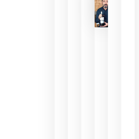
2026
La FEV
critica la
reducción
de las
ayudas a
la
promoción
del vino y
alerta del
impacto
para las
bodegas
españolas
julio 13,
2026
HIP 2027
reunirá en
Madrid al
sector
Horeca
para defini
las
prioridade