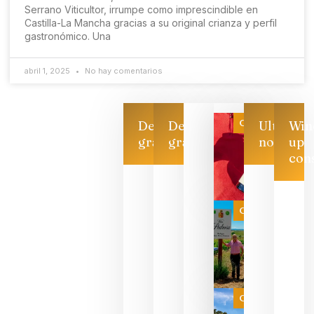
Serrano Viticultor, irrumpe como imprescindible en
Castilla-La Mancha gracias a su original crianza y perfil
gastronómico. Una
abril 1, 2025
No hay comentarios
Categoría
Descarga
Descarga
Ultimas
Win
gratis
gratis
noticias
up
con
Las 7
bodegas
que ya
Categoría
pueden
descorcha
sus vinos
para
celebrar
que su
selección
es
Categoría
campeona