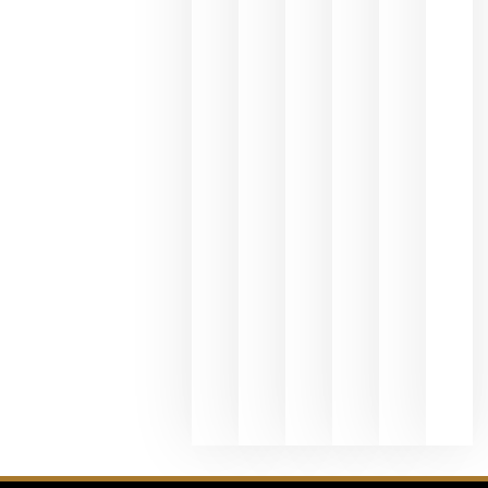
une Ribera
del Duero
y
Valdeorras
en una
exposició
fotográfic
dedicada
al godello
junio 24,
2026
La apuest
de
Bodegas
Hispano
Suizas por
el magnu
que desafí
al
Champagn
junio 24,
2026