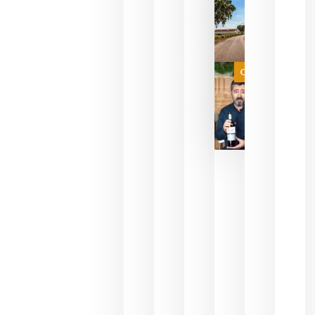
del mundo
sin
necesidad
de espera
a que se
juegue la
Categoría
final
julio 16,
2026
La FEV
critica la
reducción
de las
ayudas a
la
promoción
del vino y
alerta del
impacto
para las
bodegas
españolas
julio 13,
2026
HIP 2027