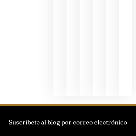
fotográfic
dedicada
al godello
junio 24,
2026
La apuest
de
Bodegas
Hispano
Suizas por
el magnu
que desafí
al
Champagn
junio 24,
2026
Suscríbete al blog por correo electrónico