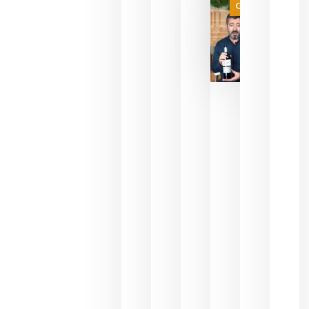
Categoría
final
julio 16,
2026
La FEV
critica la
reducción
de las
ayudas a
la
promoción
del vino y
alerta del
impacto
para las
bodegas
españolas
julio 13,
2026
HIP 2027
reunirá en
Madrid al
sector
Horeca
para defini
las