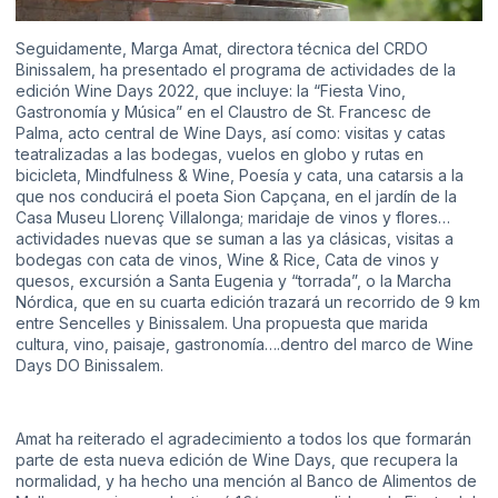
Seguidamente, Marga Amat, directora técnica del CRDO
Binissalem, ha presentado el programa de actividades de la
edición Wine Days 2022, que incluye: la “Fiesta Vino,
Gastronomía y Música” en el Claustro de St. Francesc de
Palma, acto central de Wine Days, así como: visitas y catas
teatralizadas a las bodegas, vuelos en globo y rutas en
bicicleta, Mindfulness & Wine, Poesía y cata, una catarsis a la
que nos conducirá el poeta Sion Capçana, en el jardín de la
Casa Museu Llorenç Villalonga; maridaje de vinos y flores…
actividades nuevas que se suman a las ya clásicas, visitas a
bodegas con cata de vinos, Wine & Rice, Cata de vinos y
quesos, excursión a Santa Eugenia y “torrada”, o la Marcha
Nórdica, que en su cuarta edición trazará un recorrido de 9 km
entre Sencelles y Binissalem. Una propuesta que marida
cultura, vino, paisaje, gastronomía….dentro del marco de Wine
Days DO Binissalem.
Amat ha reiterado el agradecimiento a todos los que formarán
parte de esta nueva edición de Wine Days, que recupera la
normalidad, y ha hecho una mención al Banco de Alimentos de