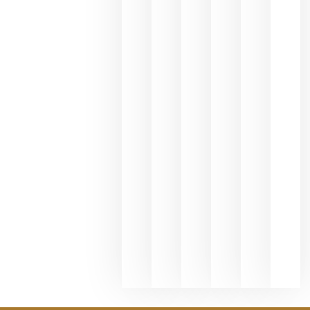
une Ribera
del Duero
y
Valdeorras
en una
exposició
fotográfic
dedicada
al godello
junio 24,
2026
La apuest
de
Bodegas
Hispano
Suizas por
el magnu
que desafí
al
Champagn
junio 24,
2026