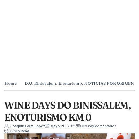
Home
D.O. Binissalem
,
Enoturismo
,
NOTICIAS POR ORIGEN
WINE DAYS DO BINISSALEM,
ENOTURISMO KM 0
Joaquín Parra López
mayo 26, 2022
No hay comentarios
6 Min Read