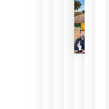
del mundo
sin
necesidad
de espera
a que se
juegue la
Categoría
final
julio 16,
2026
La FEV
critica la
reducción
de las
ayudas a
la
promoción
del vino y
alerta del
impacto
para las
bodegas
españolas
julio 13,
2026