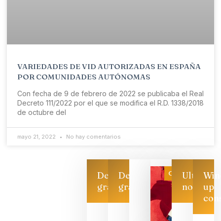
VARIEDADES DE VID AUTORIZADAS EN ESPAÑA
POR COMUNIDADES AUTÓNOMAS
Con fecha de 9 de febrero de 2022 se publicaba el Real
Decreto 111/2022 por el que se modifica el R.D. 1338/2018
de octubre del
mayo 21, 2022
No hay comentarios
Categoría
Descarga
Descarga
Ultimas
Win
gratis
gratis
noticias
up
con
Las 7