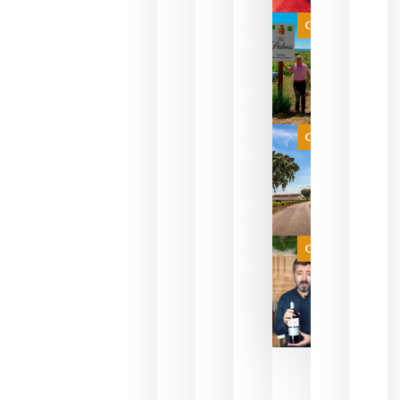
bodegas
que ya
Categoría
pueden
descorcha
sus vinos
para
celebrar
que su
selección
es
Categoría
campeona
del mundo
sin
necesidad
de espera
a que se
juegue la
Categoría
final
julio 16,
2026
La FEV
critica la
reducción
de las
ayudas a
la