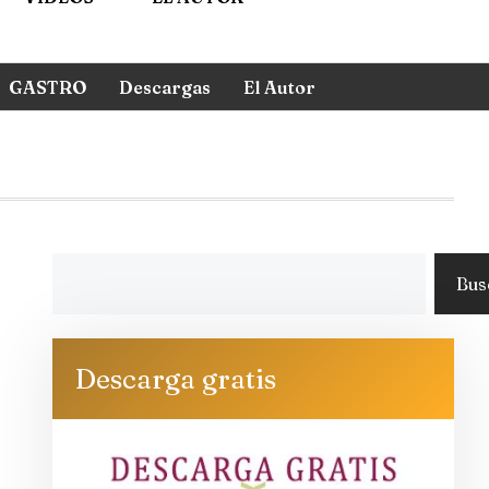
GASTRO
Descargas
El Autor
Bus
Descarga gratis