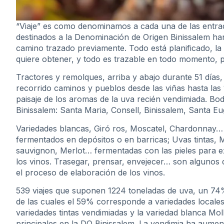
“Viaje” es como denominamos a cada una de las entrada
destinados a la Denominación de Origen Binissalem ha
camino trazado previamente. Todo está planificado, la 
quiere obtener, y todo es trazable en todo momento, pa
Tractores y remolques, arriba y abajo durante 51 días,
recorrido caminos y pueblos desde las viñas hasta las
paisaje de los aromas de la uva recién vendimiada. Bod
Binissalem: Santa Maria, Consell, Binissalem, Santa Eu
Variedades blancas, Giró ros, Moscatel, Chardonnay… 
fermentados en depósitos o en barricas; Uvas tintas, 
sauvignon, Merlot… fermentadas con las pieles para e
los vinos. Trasegar, prensar, envejecer… son algunos 
el proceso de elaboración de los vinos.
539 viajes que suponen 1224 toneladas de uva, un 74%
de las cuales el 59% corresponde a variedades locale
variedades tintas vendimiadas y la variedad blanca Mo
principales en la DO Binissalem. La vendimia ha aume