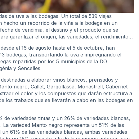
s de uva a las bodegas. Un total de 539 viajes
n hecho un recorrido de la viña a la bodega en un
fecha de vendimia, el destino y el producto que se
ra garantizar el origen, las variedades, el rendimiento…
 desde el 16 de agosto hasta el 5 de octubre, han
 13 bodegas, transportando la uva e impregnando el
egas repartidas por los 5 municipios de la DO
gènia y Sencelles.
destinadas a elaborar vinos blancos, prensados y
Manto negro, Callet, Gargollassa, Monastrell, Cabernet
xtraer el color y los compuestos que darán estructura a
de los trabajos que se llevarán a cabo en las bodegas en
 de variedades tintas y un 26% de variedades blancas,
s. La variedad Manto negro representa un 51% de las
ll un 61% de las variedades blancas, ambas variedades
ntado un 15% respecto a la de la campaña anterior, con