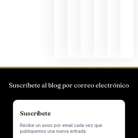
de
Bodegas
Hispano
Suizas por
el magnu
que desafí
al
Champagn
junio 24,
2026
Suscríbete al blog por correo electrónico
Suscríbete
Recibe un aviso por email cada vez que
publiquemos una nueva entrada.