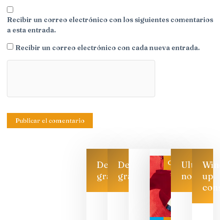
Recibir un correo electrónico con los siguientes comentarios
a esta entrada.
Recibir un correo electrónico con cada nueva entrada.
Categoría
Descarga
Descarga
Ultimas
Win
gratis
gratis
noticias
up
con
Las 7
bodegas