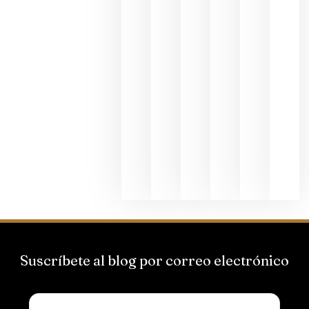
al godello
junio 24,
2026
La apuest
de
Bodegas
Hispano
Suizas por
el magnu
que desafí
al
Champagn
junio 24,
2026
Suscríbete al blog por correo electrónico