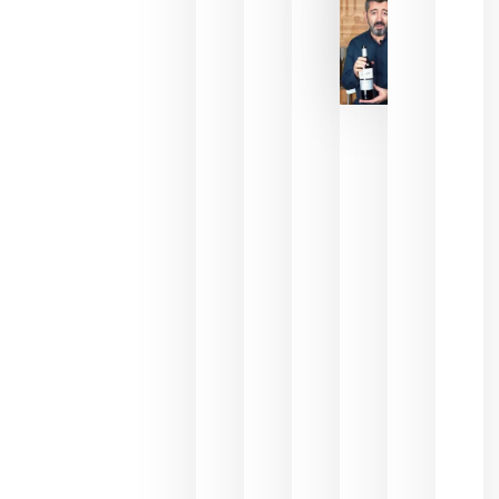
julio 16,
2026
La FEV
critica la
reducción
de las
ayudas a
la
promoción
del vino y
alerta del
impacto
para las
bodegas
españolas
julio 13,
2026
HIP 2027
reunirá en
Madrid al
sector
Horeca
para defini
las
prioridade