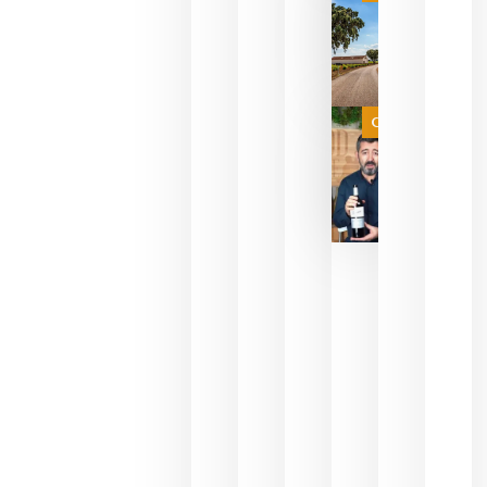
campeona
del mundo
sin
necesidad
de espera
a que se
juegue la
Categoría
final
julio 16,
2026
La FEV
critica la
reducción
de las
ayudas a
la
promoción
del vino y
alerta del
impacto
para las
bodegas
españolas
julio 13,
2026