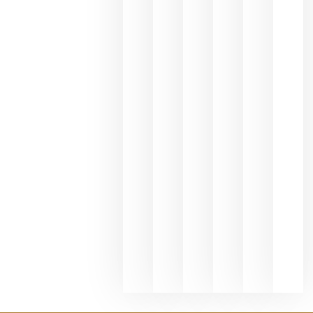
une Ribera
del Duero
y
Valdeorras
en una
exposició
fotográfic
dedicada
al godello
junio 24,
2026
La apuest
de
Bodegas
Hispano
Suizas por
el magnu
que desafí
al
Champagn
junio 24,
2026