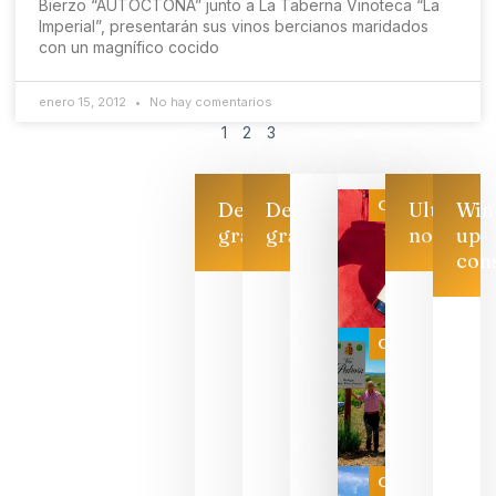
Bierzo “AUTÓCTONA” junto a La Taberna Vinoteca “La
Imperial”, presentarán sus vinos bercianos maridados
con un magnífico cocido
enero 15, 2012
No hay comentarios
1
2
3
Categoría
Descarga
Descarga
Ultimas
Win
gratis
gratis
noticias
up
con
Las 7
bodegas
que ya
Categoría
pueden
descorcha
sus vinos
para
celebrar
que su
selección
es
Categoría