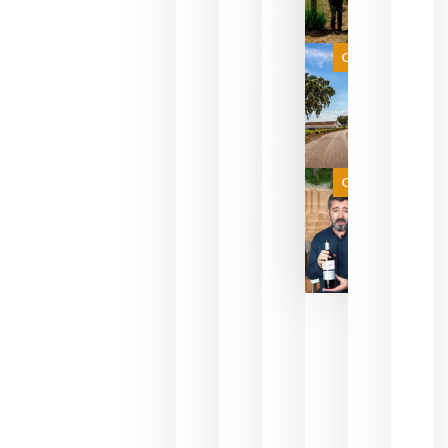
celebrar
que su
selección
es
Categoría
campeona
del mundo
sin
necesidad
de espera
a que se
juegue la
Categoría
final
julio 16,
2026
La FEV
critica la
reducción
de las
ayudas a
la
promoción
del vino y
alerta del
impacto
para las
bodegas