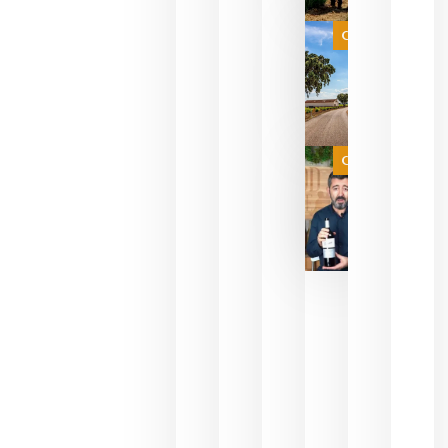
que su
selección
es
Categoría
campeona
del mundo
sin
necesidad
de espera
a que se
juegue la
Categoría
final
julio 16,
2026
La FEV
critica la
reducción
de las
ayudas a
la
promoción
del vino y
alerta del
impacto
para las
bodegas
españolas
julio 13,