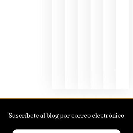
dedicada
al godello
junio 24,
2026
La apuest
de
Bodegas
Hispano
Suizas por
el magnu
que desafí
al
Champagn
junio 24,
2026
Suscríbete al blog por correo electrónico