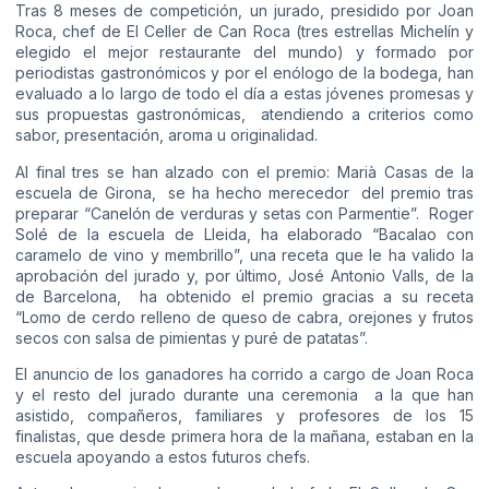
Tras 8 meses de competición, un jurado, presidido por Joan
Roca, chef de El Celler de Can Roca (tres estrellas Michelín y
elegido el mejor restaurante del mundo) y formado por
periodistas gastronómicos y por el enólogo de la bodega, han
evaluado a lo largo de todo el día a estas jóvenes promesas y
sus propuestas gastronómicas, atendiendo a criterios como
sabor, presentación, aroma u originalidad.
Al final tres se han alzado con el premio: Marià Casas de la
escuela de Girona, se ha hecho merecedor del premio tras
preparar “Canelón de verduras y setas con Parmentie”. Roger
Solé de la escuela de Lleida, ha elaborado “Bacalao con
caramelo de vino y membrillo”, una receta que le ha valido la
aprobación del jurado y, por último, José Antonio Valls, de la
de Barcelona, ha obtenido el premio gracias a su receta
“Lomo de cerdo relleno de queso de cabra, orejones y frutos
secos con salsa de pimientas y puré de patatas”.
El anuncio de los ganadores ha corrido a cargo de Joan Roca
y el resto del jurado durante una ceremonia a la que han
asistido, compañeros, familiares y profesores de los 15
finalistas, que desde primera hora de la mañana, estaban en la
escuela apoyando a estos futuros chefs.