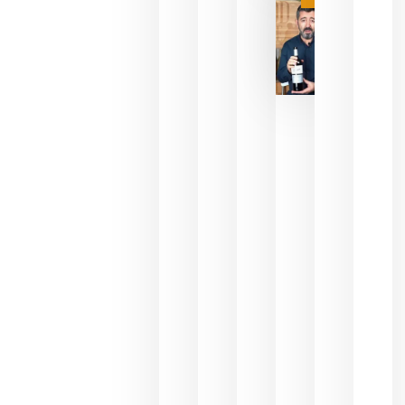
julio 16,
2026
La FEV
critica la
reducción
de las
ayudas a
la
promoción
del vino y
alerta del
impacto
para las
bodegas
españolas
julio 13,
2026
HIP 2027
reunirá en
Madrid al
sector
Horeca
para defini
las