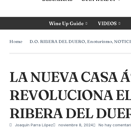
Wine Up Guide
VIDEOS
Home
D.O. RIBERA DEL DUERO
,
Enoturismo
,
NOTICI
LA NUEVA CASA 
REVOLUCIONA EL
RIBERA DEL DUE
Joaquín Parra López
noviembre 8, 2024
No hay comentar