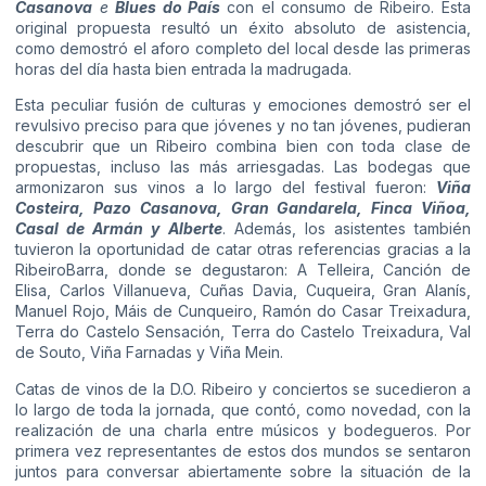
Casanova
e
Blues do País
con el consumo de Ribeiro. Esta
original propuesta resultó un éxito absoluto de asistencia,
como demostró el aforo completo del local desde las primeras
horas del día hasta bien entrada la madrugada.
Esta peculiar fusión de culturas y emociones demostró ser el
revulsivo preciso para que jóvenes y no tan jóvenes, pudieran
descubrir que un Ribeiro combina bien con toda clase de
propuestas, incluso las más arriesgadas. Las bodegas que
armonizaron sus vinos a lo largo del festival fueron:
Viña
Costeira, Pazo Casanova, Gran Gandarela, Finca Viñoa,
Casal de Armán y
Alberte
. Además, los asistentes también
tuvieron la oportunidad de catar otras referencias gracias a la
RibeiroBarra, donde se degustaron: A Telleira, Canción de
Elisa, Carlos Villanueva, Cuñas Davia, Cuqueira, Gran Alanís,
Manuel Rojo, Máis de Cunqueiro, Ramón do Casar Treixadura,
Terra do Castelo Sensación, Terra do Castelo Treixadura, Val
de Souto, Viña Farnadas y Viña Mein.
Catas de vinos de la D.O. Ribeiro y conciertos se sucedieron a
lo largo de toda la jornada, que contó, como novedad, con la
realización de una charla entre músicos y bodegueros. Por
primera vez representantes de estos dos mundos se sentaron
juntos para conversar abiertamente sobre la situación de la