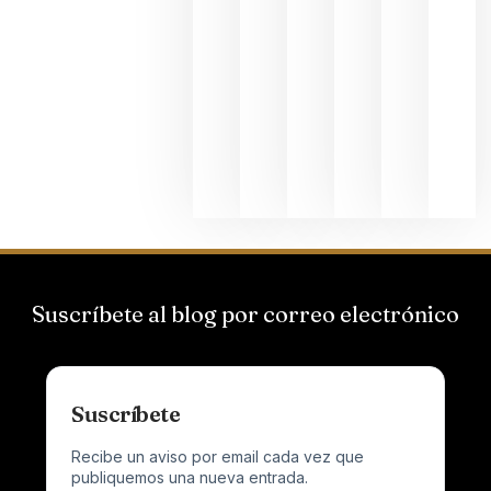
de
Bodegas
Hispano
Suizas por
el magnu
que desafí
al
Champagn
junio 24,
2026
Suscríbete al blog por correo electrónico
Suscríbete
Recibe un aviso por email cada vez que
publiquemos una nueva entrada.