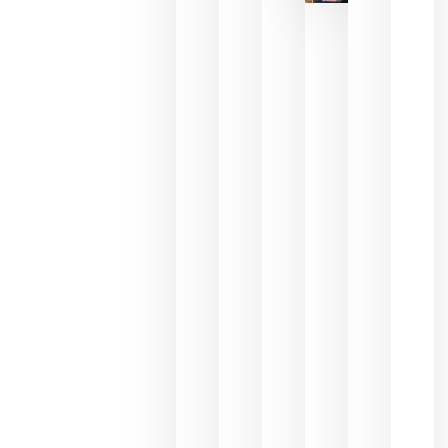
reducción
de las
ayudas a
la
promoción
del vino y
alerta del
impacto
para las
bodegas
españolas
julio 13,
2026
HIP 2027
reunirá en
Madrid al
sector
Horeca
para defini
las
prioridade
de la
hostelería
del futuro
julio 9,
2026