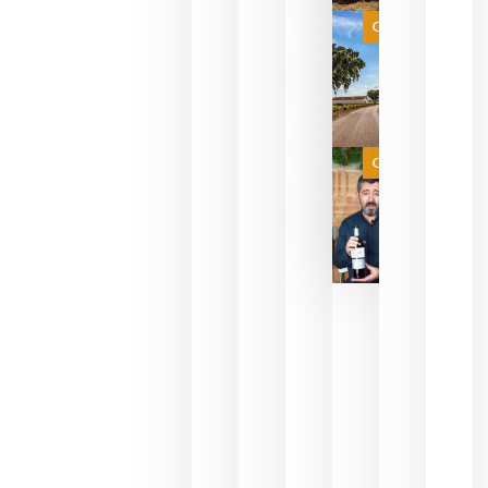
selección
es
Categoría
campeona
del mundo
sin
necesidad
de espera
a que se
juegue la
Categoría
final
julio 16,
2026
La FEV
critica la
reducción
de las
ayudas a
la
promoción
del vino y
alerta del
impacto
para las
bodegas
españolas
julio 13,