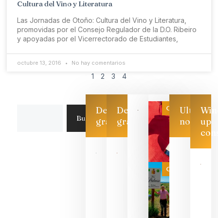
Cultura del Vino y Literatura
Las Jornadas de Otoño: Cultura del Vino y Literatura,
promovidas por el Consejo Regulador de la D.O. Ribeiro
y apoyadas por el Vicerrectorado de Estudiantes,
octubre 13, 2016
No hay comentarios
1
2
3
4
Categoría
Descarga
Descarga
Ultimas
Win
Buscar
gratis
gratis
noticias
up
con
Las 7
bodegas
que ya
Categoría
pueden
descorcha
sus vinos
para
celebrar
que su