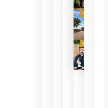
celebrar
que su
selección
es
Categoría
campeona
del mundo
sin
necesidad
de espera
a que se
juegue la
Categoría
final
julio 16,
2026
La FEV
critica la
reducción
de las
ayudas a
la
promoción
del vino y
alerta del
impacto
para las
bodegas