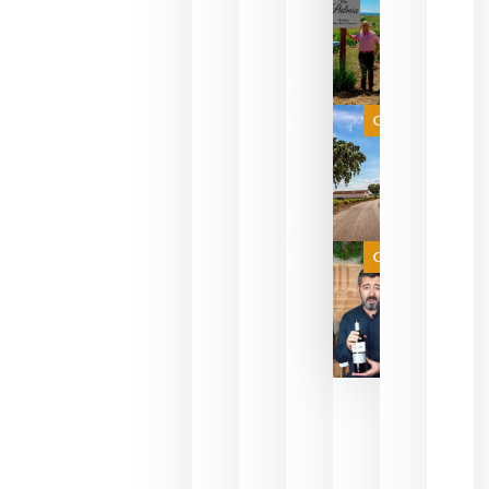
descorcha
sus vinos
para
celebrar
que su
selección
es
Categoría
campeona
del mundo
sin
necesidad
de espera
a que se
juegue la
Categoría
final
julio 16,
2026
La FEV
critica la
reducción
de las
ayudas a
la
promoción
del vino y
alerta del