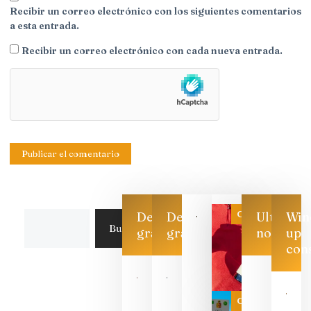
Recibir un correo electrónico con los siguientes comentarios
a esta entrada.
Recibir un correo electrónico con cada nueva entrada.
Categoría
Descarga
Descarga
Ultimas
Win
Buscar
gratis
gratis
noticias
up
con
Las 7
bodegas
que ya
Categoría
pueden