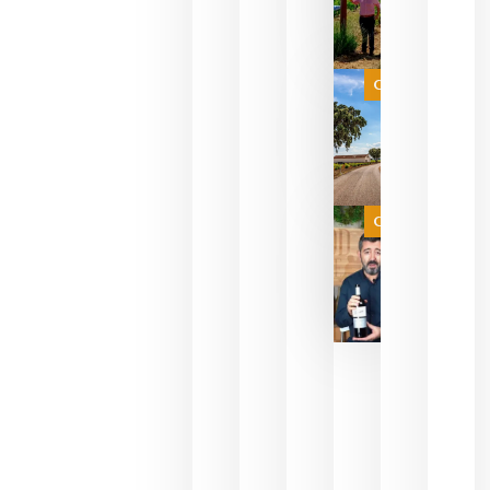
para
celebrar
que su
selección
es
Categoría
campeona
del mundo
sin
necesidad
de espera
a que se
juegue la
Categoría
final
julio 16,
2026
La FEV
critica la
reducción
de las
ayudas a
la
promoción
del vino y
alerta del
impacto
para las