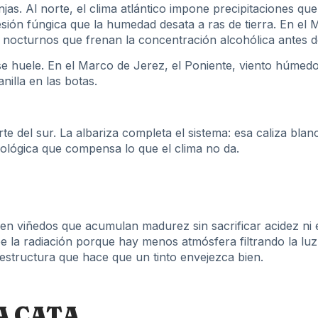
jas. Al norte, el clima atlántico impone precipitaciones que
resión fúngica que la humedad desata a ras de tierra. En el
s nocturnos que frenan la concentración alcohólica antes d
 se huele. En el Marco de Jerez, el Poniente, viento húmed
nilla en las botas.
erte del sur. La albariza completa el sistema: esa caliza bl
ológica que compensa lo que el clima no da.
cen viñedos que acumulan madurez sin sacrificar acidez ni e
a radiación porque hay menos atmósfera filtrando la luz. 
 estructura que hace que un tinto envejezca bien.
A CATA