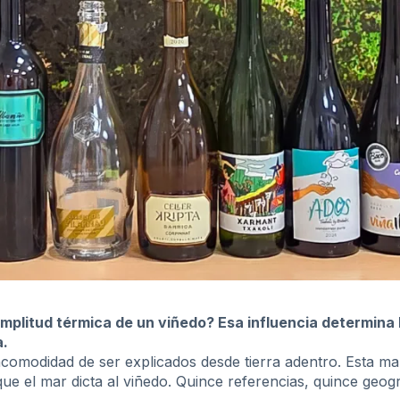
plitud térmica de un viñedo? Esa influencia determina la
a.
comodidad de ser explicados desde tierra adentro. Esta ma
 que el mar dicta al viñedo. Quince referencias, quince geo