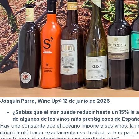
Joaquín Parra, Wine Up® 12 de junio de 2026
¿Sabías que el mar puede reducir hasta un 15% la am
de algunos de los vinos más prestigiosos de Españ
Hay una constante que el océano impone a sus vinos: la in
dirigí intentó hacer exactamente eso: traducir a la copa lo