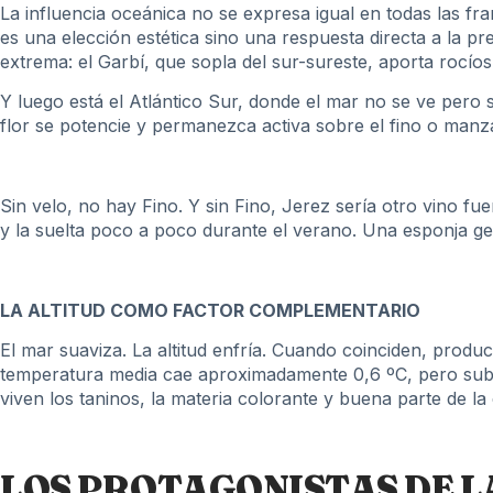
La influencia oceánica no se expresa igual en todas las fran
es una elección estética sino una respuesta directa a la p
extrema: el Garbí, que sopla del sur-sureste, aporta rocío
Y luego está el Atlántico Sur, donde el mar no se ve pero
flor se potencie y permanezca activa sobre el fino o manza
Sin velo, no hay Fino. Y sin Fino, Jerez sería otro vino fu
y la suelta poco a poco durante el verano. Una esponja ge
LA ALTITUD COMO FACTOR COMPLEMENTARIO
El mar suaviza. La altitud enfría. Cuando coinciden, produ
temperatura media cae aproximadamente 0,6 ºC, pero sube l
viven los taninos, la materia colorante y buena parte de la
LOS PROTAGONISTAS DE L