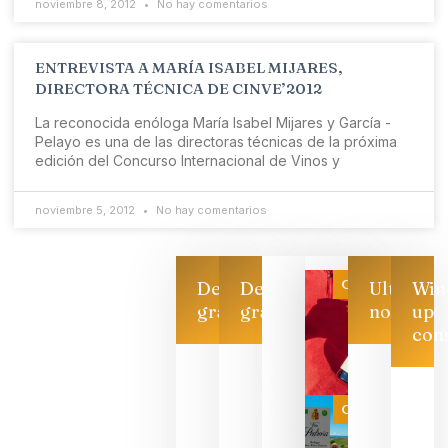
noviembre 8, 2012
No hay comentarios
ENTREVISTA A MARÍA ISABEL MIJARES,
DIRECTORA TÉCNICA DE CINVE’2012
La reconocida enóloga María Isabel Mijares y García -
Pelayo es una de las directoras técnicas de la próxima
edición del Concurso Internacional de Vinos y
noviembre 5, 2012
No hay comentarios
Categoría
Descarga
Descarga
Ultimas
Win
gratis
gratis
noticias
up
con
Las 7
bodegas
que ya
Categoría
pueden
descorcha