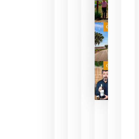
sus vinos
para
celebrar
que su
selección
es
Categoría
campeona
del mundo
sin
necesidad
de espera
a que se
juegue la
Categoría
final
julio 16,
2026
La FEV
critica la
reducción
de las
ayudas a
la
promoción
del vino y
alerta del
impacto
para las