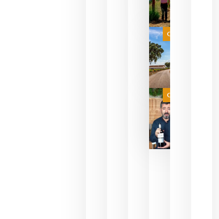
para
celebrar
que su
selección
es
Categoría
campeona
del mundo
sin
necesidad
de espera
a que se
juegue la
Categoría
final
julio 16,
2026
La FEV
critica la
reducción
de las
ayudas a
la
promoción
del vino y
alerta del
impacto
para las
bodegas