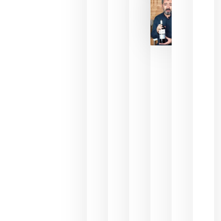
2026
La FEV
critica la
reducción
de las
ayudas a
la
promoción
del vino y
alerta del
impacto
para las
bodegas
españolas
julio 13,
2026
HIP 2027
reunirá en
Madrid al
sector
Horeca
para defini
las
prioridade