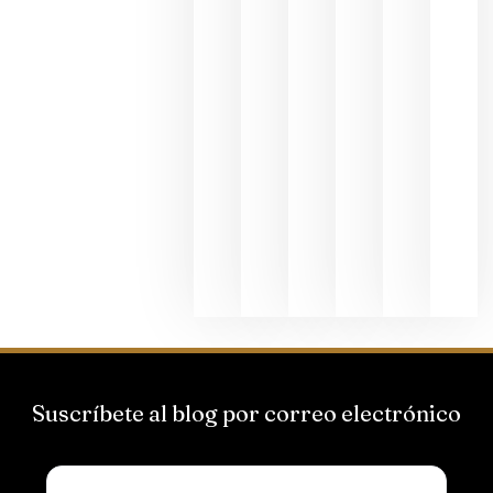
al godello
junio 24,
2026
La apuest
de
Bodegas
Hispano
Suizas por
el magnu
que desafí
al
Champagn
junio 24,
2026
Suscríbete al blog por correo electrónico