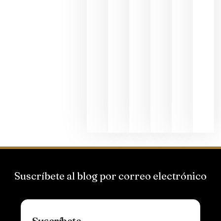
junio 24,
2026
La apuest
de
Bodegas
Hispano
Suizas por
el magnu
que desafí
al
Champagn
junio 24,
2026
Suscríbete al blog por correo electrónico
Suscríbete