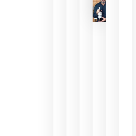
La FEV
critica la
reducción
de las
ayudas a
la
promoción
del vino y
alerta del
impacto
para las
bodegas
españolas
julio 13,
2026
HIP 2027
reunirá en
Madrid al
sector
Horeca
para defini
las
prioridade
de la