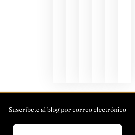
junio 24,
2026
La apuest
de
Bodegas
Hispano
Suizas por
el magnu
que desafí
al
Champagn
junio 24,
2026
Suscríbete al blog por correo electrónico