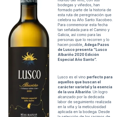
bodegas y viñedos, han
formado parte de la historia de
esta ruta de peregrinación que
celebra su Año Santo Xacobeo.
Para conmemorar esta fecha
tan señalada para el Camino y
Galicia, así como para las
personas que lo recorren y lo
hacen posible
, Adega Pazos
de Lusco presenta “Lusco
Albariño 2020 Edición
Especial Año Santo”.
Lusco es el vino
perfecto para
aquellos que buscan el
carácter varietal y la esencia
de la uva Albariño
. Un logro
alcanzado por la dedicada
labor de seguimiento realizada
en la viña y la meticulosidad
aplicada en la bodega. Desde
la selección de los racimos de