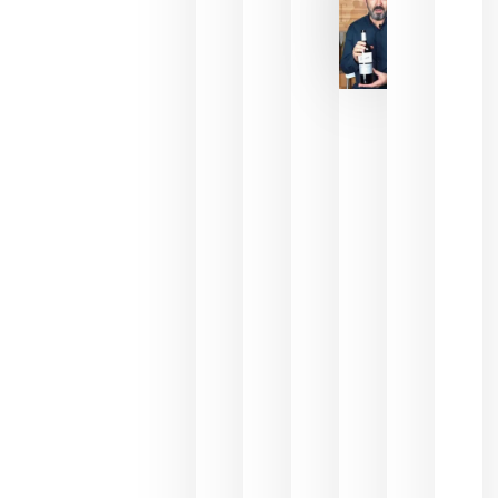
2026
La FEV
critica la
reducción
de las
ayudas a
la
promoción
del vino y
alerta del
impacto
para las
bodegas
españolas
julio 13,
2026
HIP 2027
reunirá en
Madrid al
sector
Horeca
para defini
las
prioridade
de la