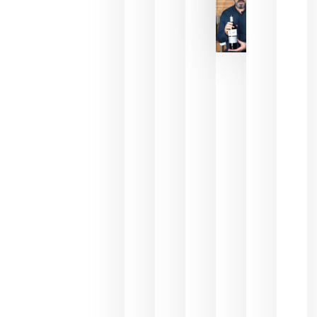
La FEV
critica la
reducción
de las
ayudas a
la
promoción
del vino y
alerta del
impacto
para las
bodegas
españolas
julio 13,
2026
HIP 2027
reunirá en
Madrid al
sector
Horeca
para defini
las
prioridade
de la