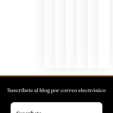
junio 24,
2026
La apuest
de
Bodegas
Hispano
Suizas por
el magnu
que desafí
al
Champagn
junio 24,
2026
Suscríbete al blog por correo electrónico