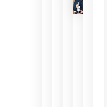
La FEV
critica la
reducción
de las
ayudas a
la
promoción
del vino y
alerta del
impacto
para las
bodegas
españolas
julio 13,
2026
HIP 2027
reunirá en
Madrid al
sector
Horeca
para defini
las
prioridade
de la
hostelería