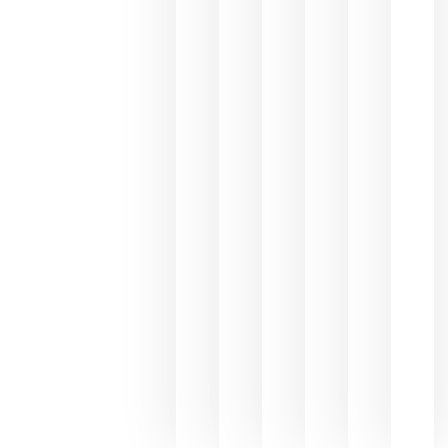
El 75,3% d
consumo
de bebida
espirituos
en España
se realiza
en la
hostelería
julio 8, 20
Pago de
los
Capellane
une Ribera
del Duero
y
Valdeorras
en una
exposició
fotográfic
dedicada
al godello
junio 24,
2026