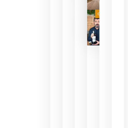
agosto 10,
2026
Categoría
Las 7
bodegas
que ya
pueden
descorcha
sus vinos
para
celebrar
que su
selección
es
campeona
del mundo
sin
necesidad
de espera
a que se
juegue la
final
julio 16,
2026
La FEV
critica la