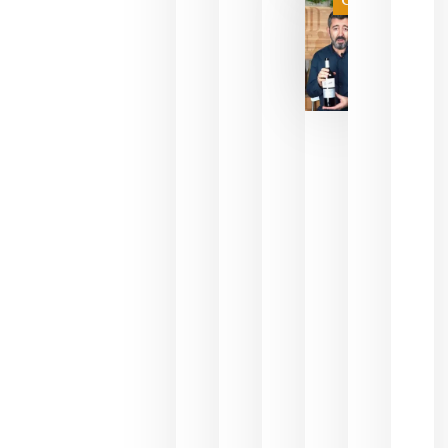
final
julio 16,
2026
La FEV
critica la
reducción
de las
ayudas a
la
promoción
del vino y
alerta del
impacto
para las
bodegas
españolas
julio 13,
2026
HIP 2027
reunirá en
Madrid al
sector
Horeca
para defini
las