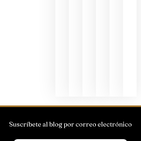
dedicada
al godello
junio 24,
2026
La apuest
de
Bodegas
Hispano
Suizas por
el magnu
que desafí
al
Champagn
junio 24,
2026
Suscríbete al blog por correo electrónico