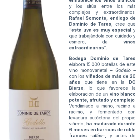
ennoblece los vinos blancos
y los sitúa entre los más
complejos y extraordinarios.
Rafael Somonte, enólogo de
Dominio de Tares
, cree que
“esta
uva es muy especial
y
que trabajándola con cuidado y
esmero, da
vinos
extraordinarios”.
Bodega Dominio de Tares
elabora 15.000 botellas de este
vino monovarietal –
Godello –
con los
viñedos de más de 20
años
que tiene en la
DO
Bierzo
, lo que favorece la
elaboración de un
vino blanco
potente, afrutado y complejo
.
Vendimiado a mano, racimo a
racimo, y fermentado con
levadura autóctona del propio
viñedo,
ha
madurado durante
6 meses en barricas de roble
francés –a
llier-
,
y antes de