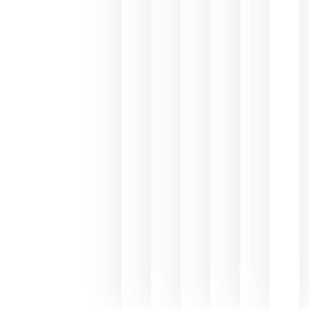
El 75,3% d
consumo
de bebida
espirituos
en España
se realiza
en la
hostelería
julio 8, 20
Pago de
los
Capellane
une Ribera
del Duero
y
Valdeorras
en una
exposició
fotográfic
dedicada
al godello
junio 24,
2026