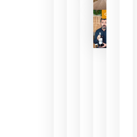
agosto 10,
2026
Categoría
Las 7
bodegas
que ya
pueden
descorcha
sus vinos
para
celebrar
que su
selección
es
campeona
del mundo
sin
necesidad
de espera
a que se
juegue la
final
julio 16,
2026
La FEV
critica la