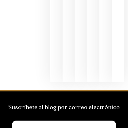
al godello
junio 24,
2026
La apuest
de
Bodegas
Hispano
Suizas por
el magnu
que desafí
al
Champagn
junio 24,
2026
Suscríbete al blog por correo electrónico