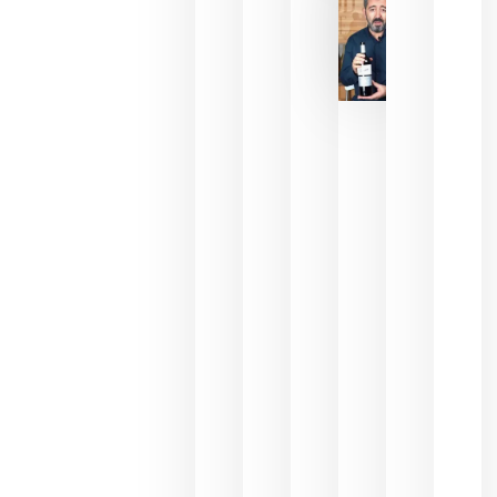
2026
La FEV
critica la
reducción
de las
ayudas a
la
promoción
del vino y
alerta del
impacto
para las
bodegas
españolas
julio 13,
2026
HIP 2027
reunirá en
Madrid al
sector
Horeca
para defini
las
prioridade