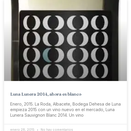
Luna Lunera 2014, ahora es blanco
Enero, 2015. La Roda, Albacete, Bodega Dehesa de Luna
empieza 2015 con un vino nuevo en el mercado, Luna
Lunera Sauvignon Blanc 2014. Un vino
enero 28, 2015
No hay comentarios