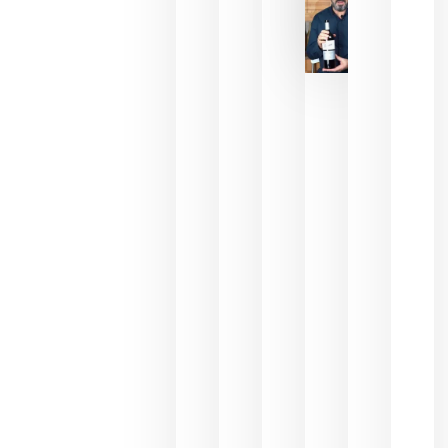
La FEV
critica la
reducción
de las
ayudas a
la
promoción
del vino y
alerta del
impacto
para las
bodegas
españolas
julio 13,
2026
HIP 2027
reunirá en
Madrid al
sector
Horeca
para defini
las
prioridade
de la