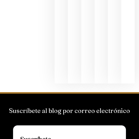
junio 24,
2026
La apuest
de
Bodegas
Hispano
Suizas por
el magnu
que desafí
al
Champagn
junio 24,
2026
Suscríbete al blog por correo electrónico
Suscríbete