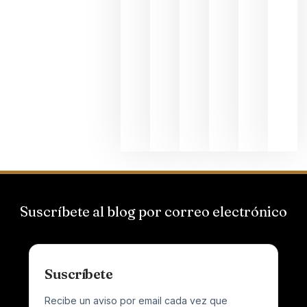
La apuest
de
Bodegas
Hispano
Suizas por
el magnu
que desafí
al
Champagn
junio 24,
2026
Suscríbete al blog por correo electrónico
Suscríbete
Recibe un aviso por email cada vez que