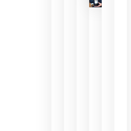
critica la
reducción
de las
ayudas a
la
promoción
del vino y
alerta del
impacto
para las
bodegas
españolas
julio 13,
2026
HIP 2027
reunirá en
Madrid al
sector
Horeca
para defini
las
prioridade
de la
hostelería
del futuro
julio 9,