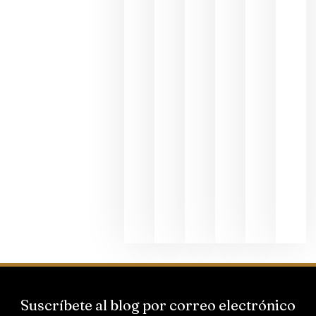
en una
exposició
fotográfic
dedicada
al godello
junio 24,
2026
La apuest
de
Bodegas
Hispano
Suizas por
el magnu
que desafí
al
Champagn
junio 24,
2026
Suscríbete al blog por correo electrónico