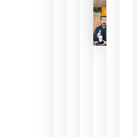
a que se
juegue la
Categoría
final
julio 16,
2026
La FEV
critica la
reducción
de las
ayudas a
la
promoción
del vino y
alerta del
impacto
para las
bodegas
españolas
julio 13,
2026
HIP 2027
reunirá en
Madrid al
sector
Horeca