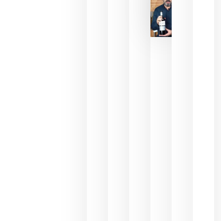
La FEV
critica la
reducción
de las
ayudas a
la
promoción
del vino y
alerta del
impacto
para las
bodegas
españolas
julio 13,
2026
HIP 2027
reunirá en
Madrid al
sector
Horeca
para defini
las
prioridade
de la