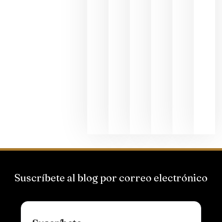
junio 24,
2026
La apuest
de
Bodegas
Hispano
Suizas por
el magnu
que desafí
al
Champagn
junio 24,
2026
Suscríbete al blog por correo electrónico