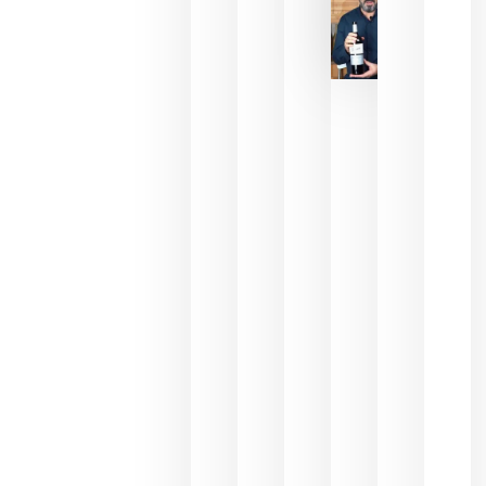
La FEV
critica la
reducción
de las
ayudas a
la
promoción
del vino y
alerta del
impacto
para las
bodegas
españolas
julio 13,
2026
HIP 2027
reunirá en
Madrid al
sector
Horeca
para defini
las
prioridade
de la