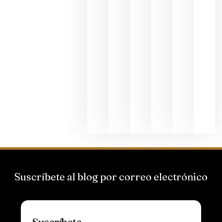
junio 24,
2026
La apuest
de
Bodegas
Hispano
Suizas por
el magnu
que desafí
al
Champagn
junio 24,
2026
Suscríbete al blog por correo electrónico
Suscríbete