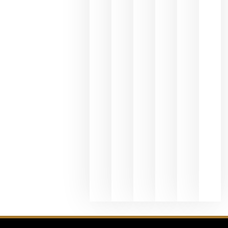
del Duero
y
Valdeorras
en una
exposició
fotográfic
dedicada
al godello
junio 24,
2026
La apuest
de
Bodegas
Hispano
Suizas por
el magnu
que desafí
al
Champagn
junio 24,
2026