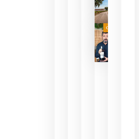
sin
necesidad
de espera
a que se
juegue la
Categoría
final
julio 16,
2026
La FEV
critica la
reducción
de las
ayudas a
la
promoción
del vino y
alerta del
impacto
para las
bodegas
españolas
julio 13,
2026
HIP 2027